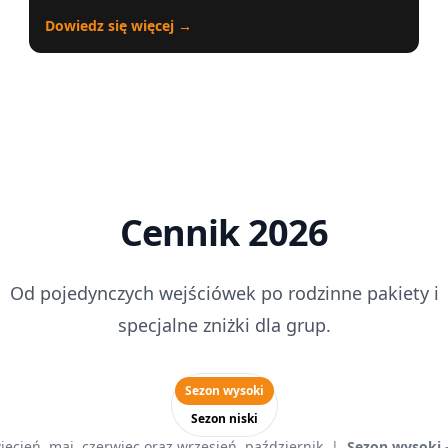
Dowiedz się więcej →
Cennik 2026
Od pojedynczych wejściówek po rodzinne pakiety i
specjalne zniżki dla grup.
Wybór sezonu cenowego
Sezon wysoki
Sezon niski
iecień, maj, czerwiec oraz wrzesień, październik |
Sezon wysoki
–