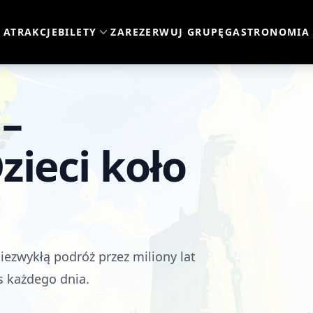
ATRAKCJE
BILETY
ZAREZERWUJ GRUPĘ
GASTRONOMIA
 –
zieci koło
niezwykłą podróż przez miliony lat
as każdego dnia.