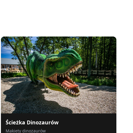
Ścieżka Dinozaurów
Makiety dinozaurów