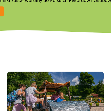
ański został wpisany do Polskich Rekordów i Osobow
j