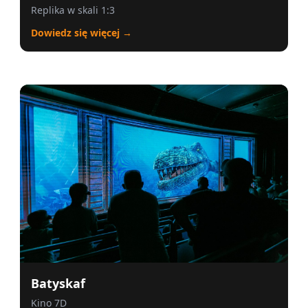
Replika w skali 1:3
Dowiedz się więcej →
Batyskaf
Kino 7D